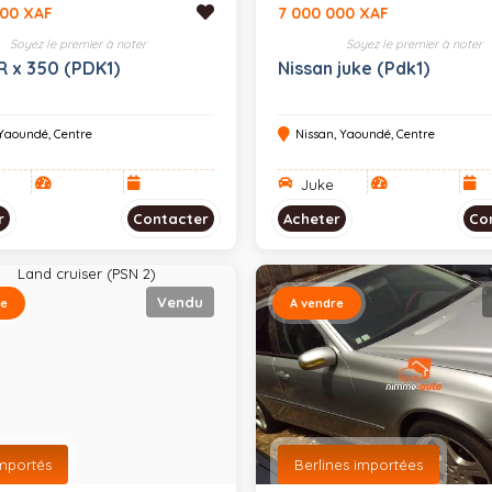
000 XAF
7 000 000 XAF
Soyez le premier à noter
Soyez le premier à noter
R x 350 (PDK1)
Nissan juke (Pdk1)
 Yaoundé, Centre
Nissan, Yaoundé, Centre
Juke
r
Contacter
Acheter
Co
Vendu
re
A vendre
mportés
Berlines importées