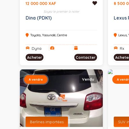
12 000 000 XAF
8 500 
Soyez le premier à noter
Dina (PDK1)
Lexus 
Toyota, Yaoundé, Centre
Lexus,
Dyna
Rx
Acheter
Contacter
Achete
Vendu
A vendre
A vend
Berlines importées
SUV i