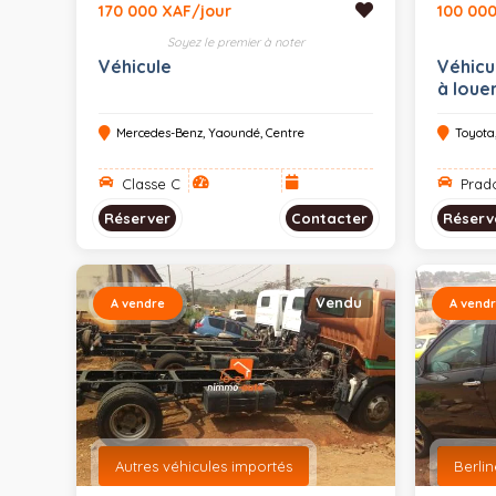
170 000 XAF/jour
100 000
Soyez le premier à noter
Véhicule
Véhicu
à loue
Mercedes-Benz, Yaoundé, Centre
Toyota
Classe C
Prad
Réserver
Contacter
Réserv
Vendu
A vendre
A vend
Autres véhicules importés
Berli