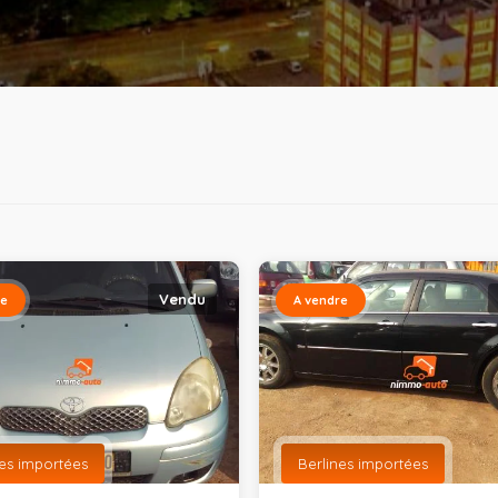
Vendu
re
A vendre
nes importées
Berlines importées