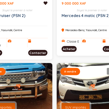
 000 XAF
9 000 000 XAF
Soyez le premier à noter
Soyez le premier à noter
ruiser (PSN 2)
Mercedes 4 matic (PSN 2
, Yaoundé, Centre
Mercedes-Benz, Yaoundé, Centre
Classe E
r
Acheter
Co
r
Contacter
Vendu
re
A vendre
mportés
SUV importés