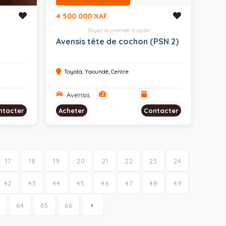
4 500 000 XAF
Soyez le premier à noter
Avensis tête de cochon (PSN 2)
Toyota, Yaoundé, Centre
Avensis
ntacter
Acheter
Contacter
17
18
19
20
21
22
23
24
42
43
44
45
46
47
48
49
64
65
66