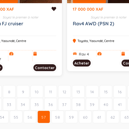
000 XAF
17 000 000 XAF
Soyez le premier à noter
Soyez le premier à noter
 FJ cruiser
Rav4 AWD (PSN 2)
, Yaoundé, Centre
Toyota, Yaoundé, Centre
Rav 4
r
Acheter
Co
r
Contacter
8
9
10
11
12
13
14
15
16
33
34
35
36
37
38
39
40
41
54
55
56
57
58
59
60
61
62
63