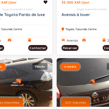
 XAF/jour
35 000 XAF/jour
Soyez le premier à noter
Soyez le premier à noter
le Toyota Pardo de luxe
Avensis à louer
r
, Yaoundé, Centre
Toyota, Yaoundé, Centre
o
Avensis
2
er
Contacter
Réserver
Co
Vendu
re
A vendre
nes importées
SUV importés