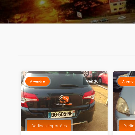
Vendu
A vendre
A vend
Berlines importées
Berli