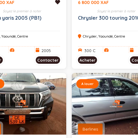
000 XAF
6 800 000 XAF
Soyez le premier à noter
Soyez le premier à noter
 yaris 2005 (PB1)
Chrysler 300 touring 201
, Yaoundé, Centre
Chrysler, Yaoundé, Centre
2005
300 C
r
Contacter
Acheter
Co
A louer
Berlines