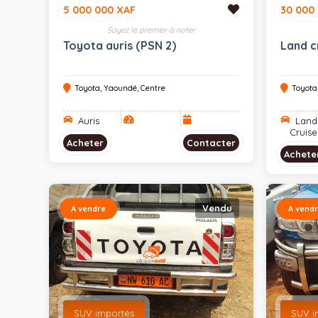
5 000 000 XAF
30 000
Soyez le premier à noter
Toyota auris (PSN 2)
Land c
Toyota, Yaoundé, Centre
Toyota
Auris
Land
Cruise
Acheter
Contacter
Achete
Vendu
A vendre
A vend
SUV importés
SUV i