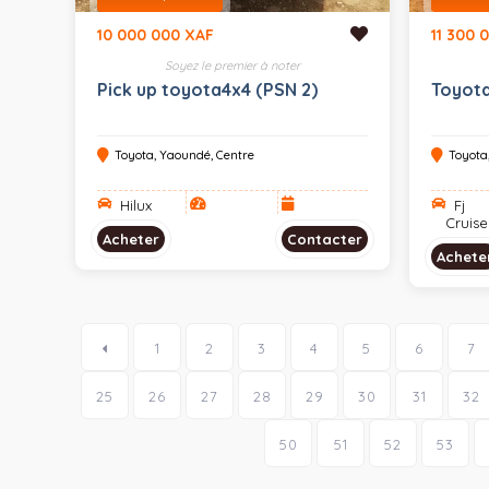
10 000 000 XAF
11 300 
Soyez le premier à noter
Pick up toyota4x4 (PSN 2)
Toyota
Toyota, Yaoundé, Centre
Toyota
Hilux
Fj
Cruise
Acheter
Contacter
Achete
1
2
3
4
5
6
7
25
26
27
28
29
30
31
32
50
51
52
53