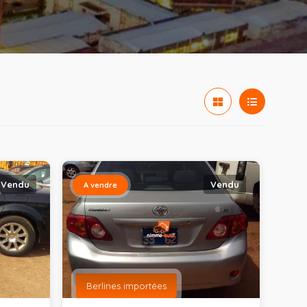
Vendu
Vendu
A vendre
Berlines importées