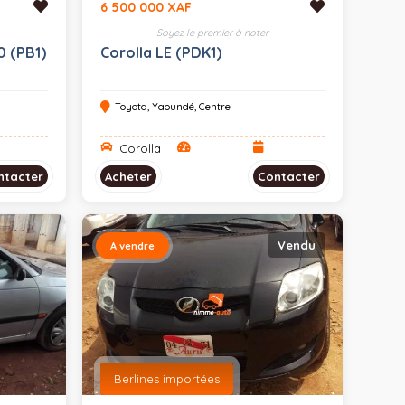
6 500 000 XAF
Soyez le premier à noter
0 (PB1)
Corolla LE (PDK1)
Toyota, Yaoundé, Centre
Corolla
ntacter
Acheter
Contacter
Vendu
A vendre
Berlines importées