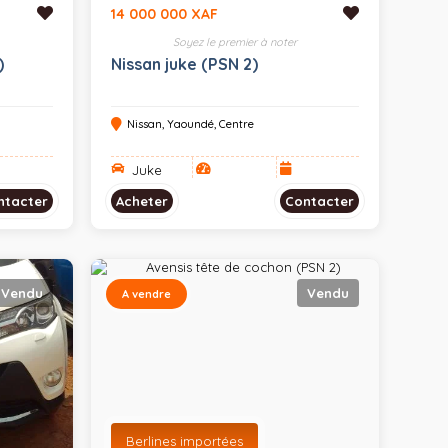
14 000 000 XAF
Soyez le premier à noter
)
Nissan juke (PSN 2)
Nissan, Yaoundé, Centre
Juke
ntacter
Acheter
Contacter
Vendu
Vendu
A vendre
Berlines importées