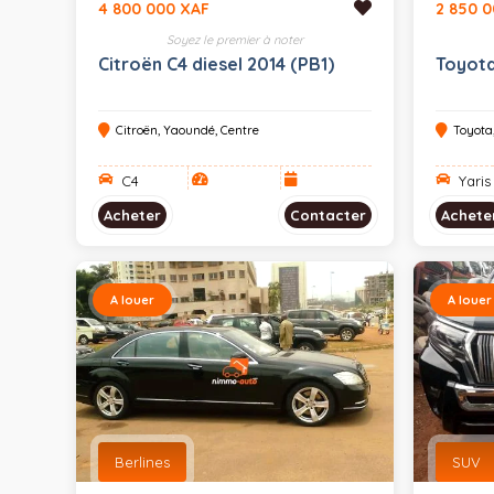
4 800 000 XAF
2 850 
Soyez le premier à noter
Citroën C4 diesel 2014 (PB1)
Toyota
Citroën, Yaoundé, Centre
Toyota
C4
Yaris
Acheter
Contacter
Achete
A louer
A louer
Berlines
SUV