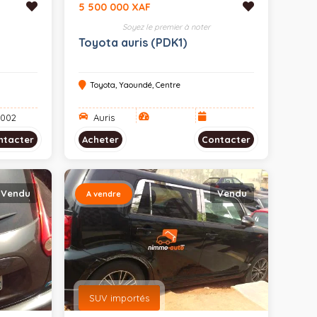
5 500 000 XAF
Soyez le premier à noter
Toyota auris (PDK1)
Toyota, Yaoundé, Centre
002
Auris
ntacter
Acheter
Contacter
Vendu
Vendu
A vendre
SUV importés