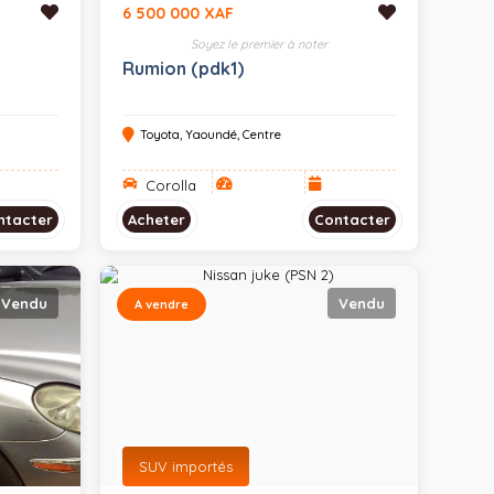
6 500 000 XAF
Soyez le premier à noter
Rumion (pdk1)
Toyota, Yaoundé, Centre
Corolla
ntacter
Acheter
Contacter
Vendu
Vendu
A vendre
SUV importés