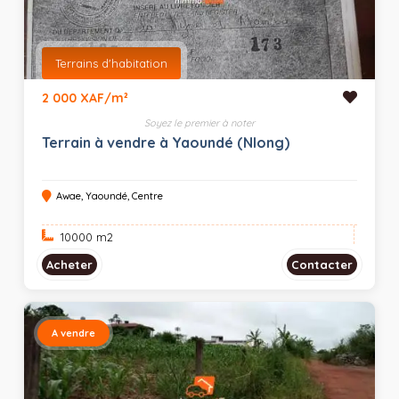
Terrains d'habitation
2 000 XAF/m²
Soyez le premier à noter
Terrain à vendre à Yaoundé (Nlong)
Awae, Yaoundé, Centre
10000 m
2
Acheter
Contacter
A vendre