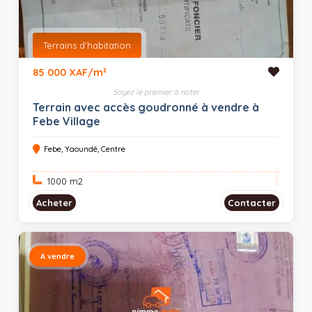
Terrains d'habitation
85 000 XAF/m²
Soyez le premier à noter
Terrain avec accès goudronné à vendre à
Febe Village
Febe, Yaoundé, Centre
1000 m
2
Acheter
Contacter
A vendre