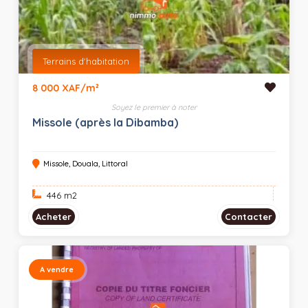
Terrains d'habitation
8 000 XAF/m²
Soyez le premier à noter
Missole (après la Dibamba)
Missole, Douala, Littoral
446 m
2
Acheter
Contacter
A vendre