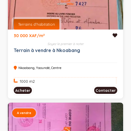
Terrains d'habitation
30 000 XAF/m²
Soyez le premier à noter
Terrain à vendre à Nkoabang
Nkoabang, Yaoundé, Centre
1000 m
2
Acheter
Contacter
A vendre