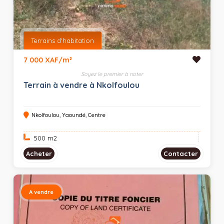
Terrains d'habitation
7 000 XAF/m²
Soyez le premier à noter
Terrain à vendre à Nkolfoulou
Nkolfoulou, Yaoundé, Centre
500 m
2
Acheter
Contacter
A vendre