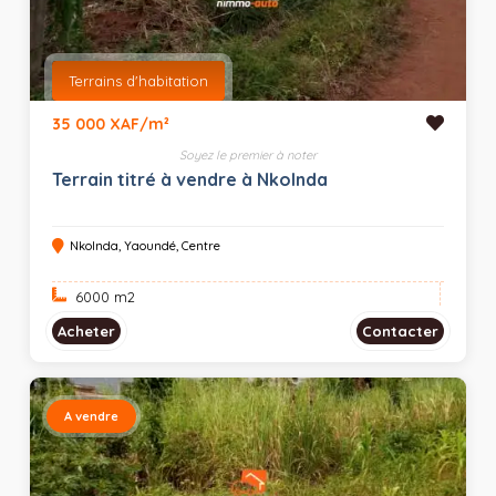
Terrains d'habitation
35 000 XAF/m²
Soyez le premier à noter
Terrain titré à vendre à Nkolnda
Nkolnda, Yaoundé, Centre
6000 m
2
Acheter
Contacter
A vendre