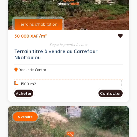
Terrains d'habitation
30 000 XAF/m²
Soyez le premier à noter
Terrain titré à vendre au Carrefour
Nkolfoulou
Yaoundé, Centre
1500 m
2
Acheter
Contacter
A vendre