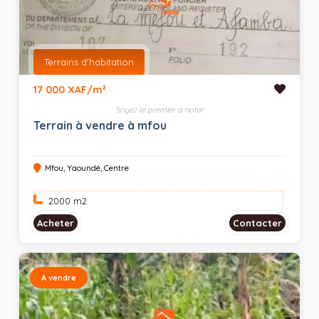
Terrains d'habitation
17 000 XAF/m²
Soyez le premier à noter
Terrain à vendre à mfou
Mfou, Yaoundé, Centre
2000 m
2
Acheter
Contacter
A vendre