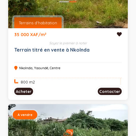
Terrains d'habitation
35 000 XAF/m²
Soyez le premier à noter
Terrain titré en vente à Nkolnda
Nkolnda, Yaoundé, Centre
800 m
2
Acheter
Contacter
A vendre