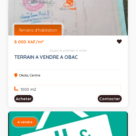
Terrains d'habitation
8 000 XAF/m²
Soyez le premier à noter
TERRAIN A VENDRE A OBAC
Okola, Centre
1000 m
2
Acheter
Contacter
A vendre