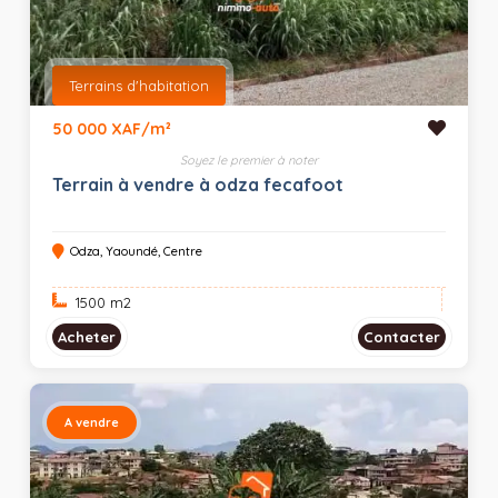
Terrains d'habitation
50 000 XAF/m²
Soyez le premier à noter
Terrain à vendre à odza fecafoot
Odza, Yaoundé, Centre
1500 m
2
Acheter
Contacter
A vendre