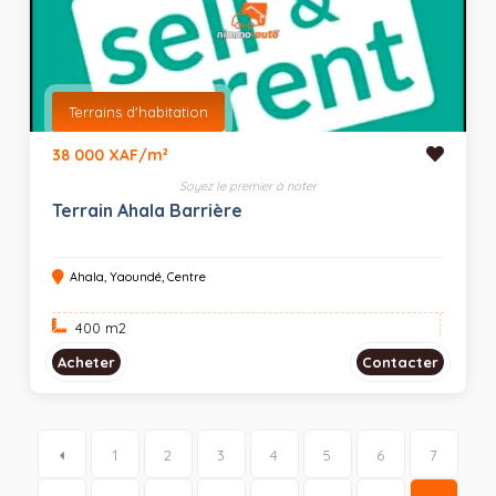
Terrains d'habitation
38 000 XAF/m²
Soyez le premier à noter
Terrain Ahala Barrière
Ahala, Yaoundé, Centre
400 m
2
Acheter
Contacter
1
2
3
4
5
6
7