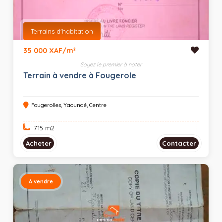
Terrains d'habitation
35 000 XAF/m²
Soyez le premier à noter
Terrain à vendre à Fougerole
Fougerolles, Yaoundé, Centre
715 m
2
Acheter
Contacter
A vendre