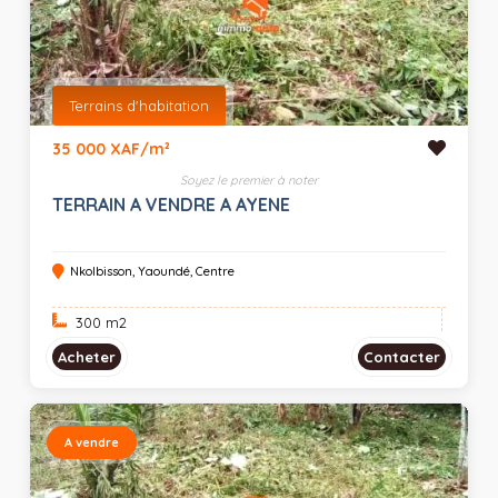
Terrains d'habitation
35 000 XAF/m²
Soyez le premier à noter
TERRAIN A VENDRE A AYENE
Nkolbisson, Yaoundé, Centre
300 m
2
Acheter
Contacter
A vendre