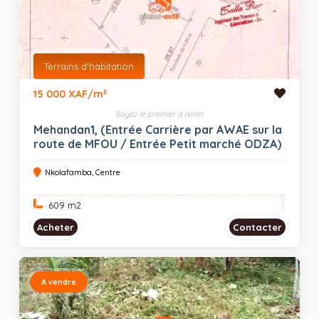
Terrains d'habitation
15 000 XAF/m²
Soyez le premier à noter
Mehandan1, (Entrée Carrière par AWAE sur la
route de MFOU / Entrée Petit marché ODZA)
Nkolafamba, Centre
609 m
2
Acheter
Contacter
A vendre