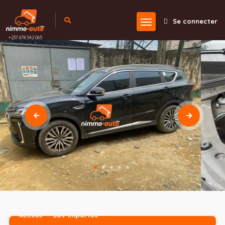
Se connecter
+237 678 542 065
Accueil
SUV importés