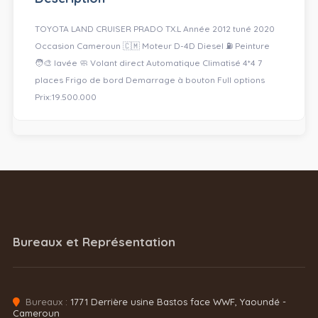
TOYOTA LAND CRUISER PRADO TX.L Année 2012 tuné 2020
Occasion Cameroun 🇨🇲 Moteur D-4D Diesel ⛽️ Peinture
🧑‍🎨 lavée 🧼 Volant direct Automatique Climatisé 4*4 7
places Frigo de bord Demarrage à bouton Full options
Prix:19.500.000
Bureaux et Représentation
Bureaux :
1771 Derrière usine Bastos face WWF, Yaoundé -
Cameroun