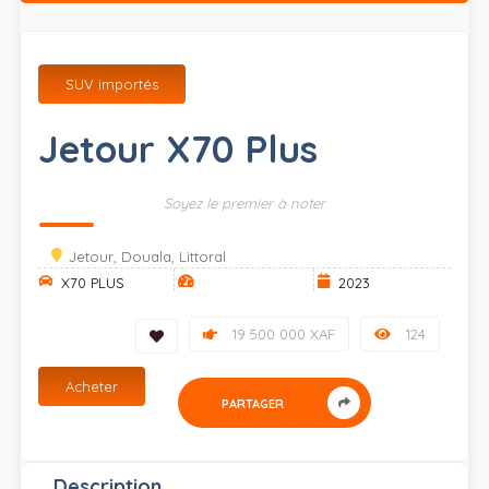
SUV importés
Jetour X70 Plus
Soyez le premier à noter
Jetour, Douala, Littoral
X70 PLUS
2023
19 500 000 XAF
124
Acheter
PARTAGER
Description