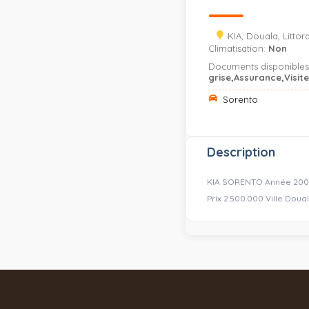
KIA, Douala, Littora
Climatisation:
Non
Documents disponible
grise,Assurance,Visit
Sorento
Description
KIA SORENTO Année 2002 
Prix 2.500.000 Ville Doua