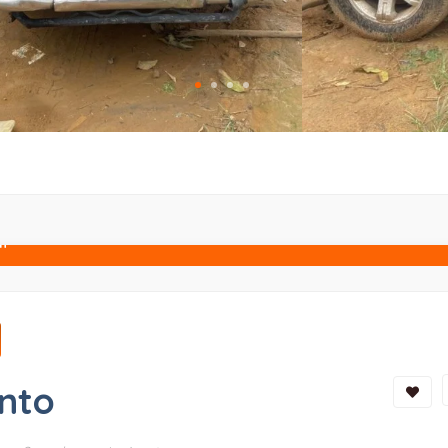
n
ento