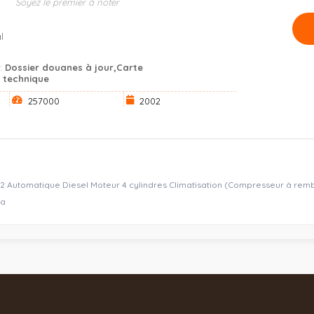
Soyez le premier à noter
l
s:
Dossier douanes à jour,Carte
e technique
257000
2002
Automatique Diesel Moteur 4 cylindres Climatisation (Compresseur à remb
la