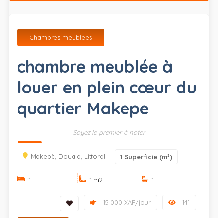
Chambres meublées
chambre meublée à
louer en plein cœur du
quartier Makepe
Soyez le premier à noter
Makepè, Douala, Littoral
1
Superficie (m²)
1
1 m
2
1
15 000 XAF/jour
141