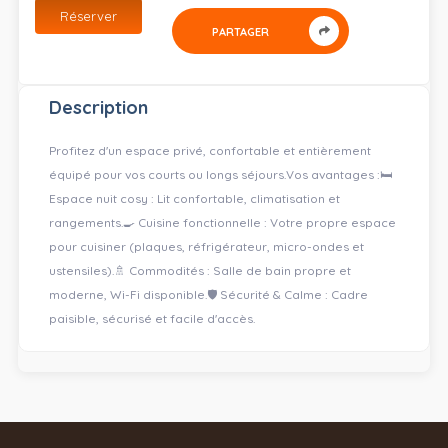
Réserver
PARTAGER
Description
Profitez d'un espace privé, confortable et entièrement
équipé pour vos courts ou longs séjours. ​Vos avantages : ​🛏️
Espace nuit cosy : Lit confortable, climatisation et
rangements. ​🍳 Cuisine fonctionnelle : Votre propre espace
pour cuisiner (plaques, réfrigérateur, micro-ondes et
ustensiles). ​🚿 Commodités : Salle de bain propre et
moderne, Wi-Fi disponible. ​🛡️ Sécurité & Calme : Cadre
paisible, sécurisé et facile d'accès.