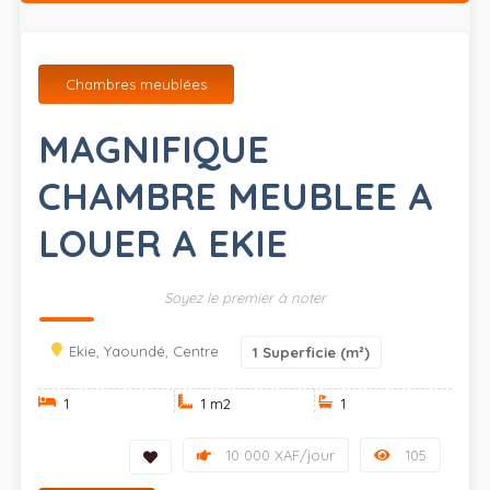
Chambres meublées
MAGNIFIQUE
CHAMBRE MEUBLEE A
LOUER A EKIE
Soyez le premier à noter
Ekie, Yaoundé, Centre
1
Superficie (m²)
1
1 m
2
1
10 000 XAF/jour
105