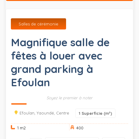
Salles de cérémonie
Magnifique salle de
fêtes à louer avec
grand parking à
Efoulan
Soyez le premier à noter
Efoulan, Yaoundé, Centre
1
Superficie (m²)
1 m
2
400