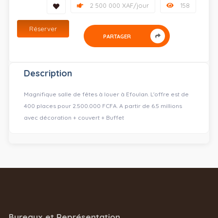
2 500 000 XAF/jour
158
Réserver
PARTAGER
Description
Magnifique salle de fêtes à louer à Efoulan. L'offre est de
400 places pour 2.500.000 FCFA. A partir de 6.5 millions
avec décoration + couvert + Buffet
Bureaux et Représentation