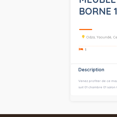
BORNE 
Odza, Yaoundé, Ce
1
Description
Venez profiter de ce mag
suit 01 chambre 01 salon