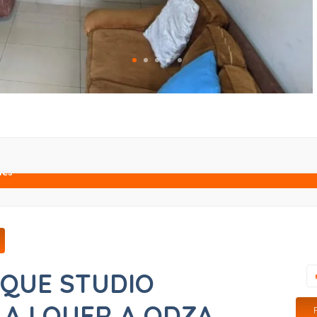
lés
IQUE STUDIO
 A LOUER A ODZA