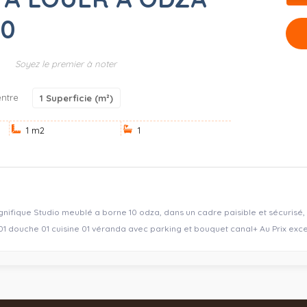
10
Soyez le premier à noter
ntre
1
Superficie (m²)
1 m
2
1
nifique Studio meublé a borne 10 odza, dans un cadre paisible et sécurisé, 
 01 douche 01 cuisine 01 véranda avec parking et bouquet canal+ Au Prix ex