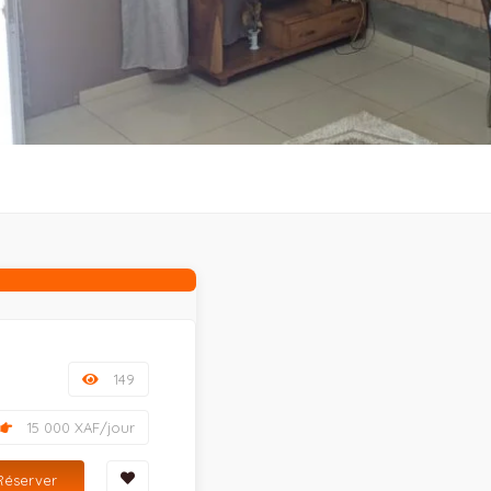
149
15 000 XAF/jour
Réserver