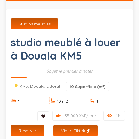
Studios meublés
studio meublé à louer
à Douala KM5
Soyez le premier à noter
KM5, Douala, Littoral
10
Superficie (m²)
1
10 m
2
1
35 000 XAF/jour
114
Réserver
Vidéo Tiktok