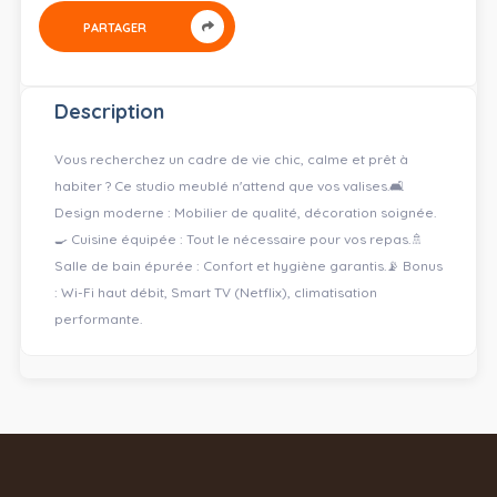
PARTAGER
Description
Vous recherchez un cadre de vie chic, calme et prêt à
habiter ? Ce studio meublé n'attend que vos valises. ​🛋️
Design moderne : Mobilier de qualité, décoration soignée. ​
🍳 Cuisine équipée : Tout le nécessaire pour vos repas. ​🚿
Salle de bain épurée : Confort et hygiène garantis. ​📡 Bonus
: Wi-Fi haut débit, Smart TV (Netflix), climatisation
performante.