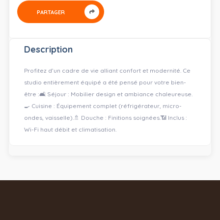
PARTAGER
Description
Profitez d’un cadre de vie alliant confort et modernité. Ce
studio entièrement équipé a été pensé pour votre bien-
être : ​🛋️ Séjour : Mobilier design et ambiance chaleureuse. ​
🍳 Cuisine : Équipement complet (réfrigérateur, micro-
ondes, vaisselle). ​🚿 Douche : Finitions soignées. ​📶 Inclus :
Wi-Fi haut débit et climatisation.