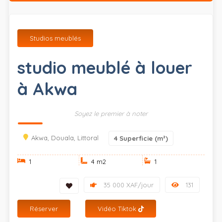
Studios meublés
studio meublé à louer
à Akwa
Soyez le premier à noter
Akwa, Douala, Littoral
4
Superficie (m²)
1
4 m
2
1
35 000 XAF/jour
131
Réserver
Vidéo Tiktok