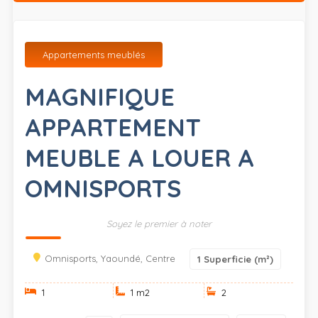
Appartements meublés
MAGNIFIQUE
APPARTEMENT
MEUBLE A LOUER A
OMNISPORTS
Soyez le premier à noter
Omnisports, Yaoundé, Centre
1
Superficie (m²)
1
1 m
2
2