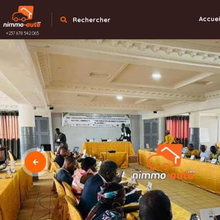
Accuei
Rechercher
+237 678 542 065