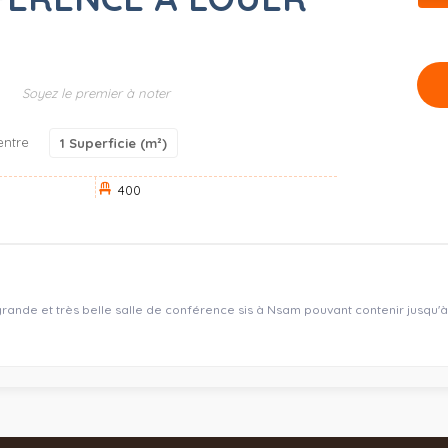
Soyez le premier à noter
entre
1
Superficie (m²)
400
grande et très belle salle de conférence sis à Nsam pouvant contenir jusqu