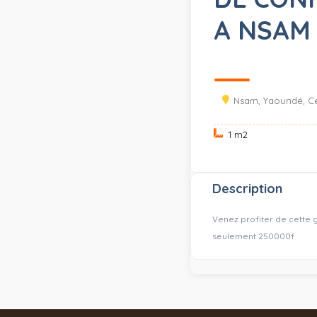
A NSAM
Nsam, Yaoundé, C
1 m
2
Description
Venez profiter de cette 
seulement 250000f