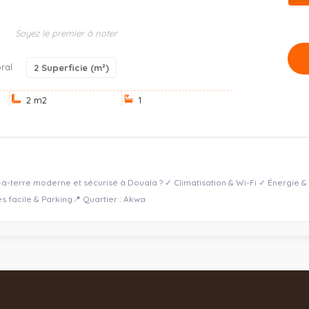
Soyez le premier à noter
ral
2
Superficie (m²)
2 m
2
1
à-terre moderne et sécurisé à Douala ? ✓ Climatisation & Wi-Fi ✓ Énergie &
facile & Parking ​📍 Quartier : Akwa