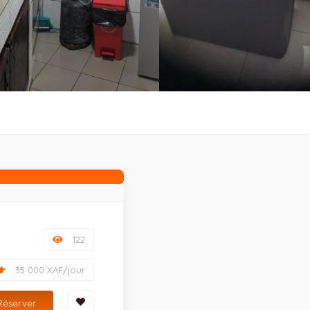
122
35 000 XAF/jour
Réserver