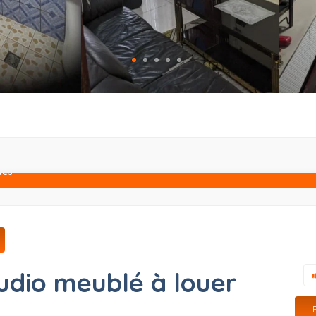
lés
udio meublé à louer