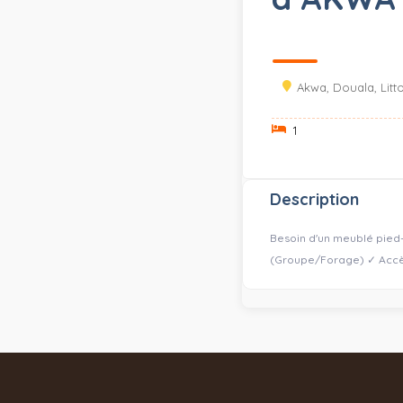
Akwa, Douala, Litto
1
Description
Besoin d'un meublé pied-
(Groupe/Forage) ✓ Accès 