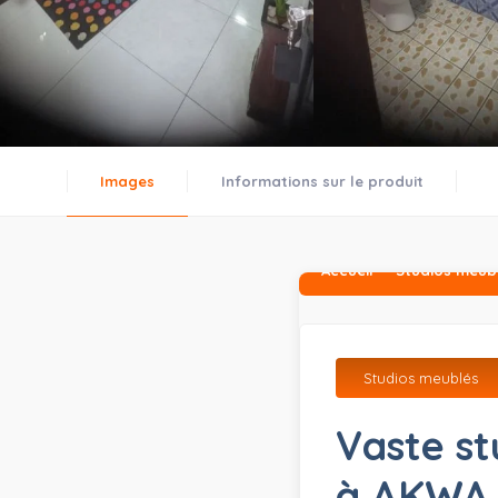
Images
Informations sur le produit
Accueil
Studios meub
Studios meublés
Vaste st
à AKWA