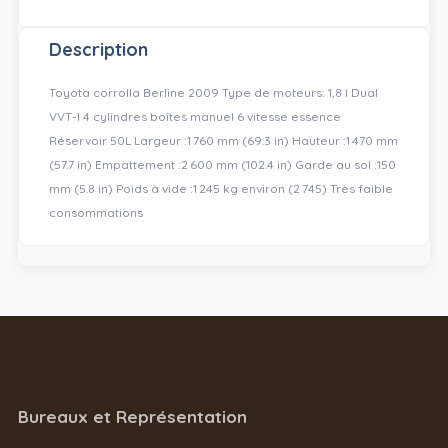
Description
Toyota corrolla Berline 2009 Type de moteurs: 1,8 l Dual
VVT-I 4 cylindres boîtes manuel 6 vitesse essence
Réservoir 50L Largeur :1 760 mm (69.3 in) Hauteur :1 470 mm
(57.7 in) Empattement :2 600 mm (102.4 in) Garde au sol :150
mm (5.8 in) Poids à vide :1 245 kg environ (2 745) Très faible
consommations
Bureaux et Représentation