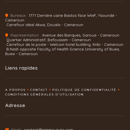
Bureaux :
1771 Derrière usine Bastos face WWF, Yaoundé -
Cameroun
Carrefour idéal Akwa, Douala - Cameroun
Représentation :
Avenue des Banques, Garoua - Cameroun
Quartier Administratif, Bafoussam - Cameroun
Carrefour de la poste - Welcom hotel building, Kribi - Cameroun
B.Nash opposite Faculty of Health Science University of Buea,
Buea - Cameroun
Liens rapides
A PROPOS
CONTACT
POLITIQUE DE CONFIDENTIALITÉ
CONDITIONS GÉNÉRALES D'UTILISATION
Adresse
Email :
contact@nimmo-auto.com