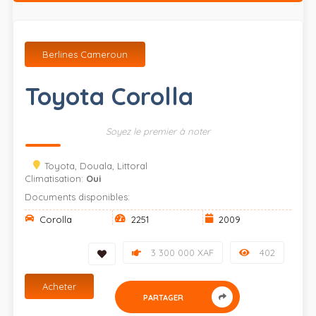
Berlines Cameroun
Toyota Corolla
Soyez le premier à noter
Toyota, Douala, Littoral
Climatisation:
Oui
Documents disponibles:
Corolla
2251
2009
3 300 000 XAF
402
Acheter
PARTAGER