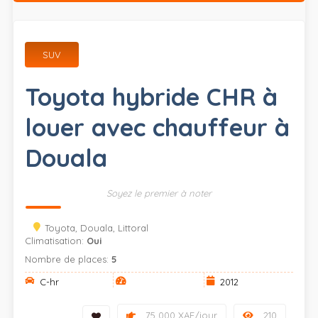
SUV
Toyota hybride CHR à
louer avec chauffeur à
Douala
Soyez le premier à noter
Toyota, Douala, Littoral
Climatisation:
Oui
Nombre de places:
5
C-hr
2012
75 000 XAF/jour
210