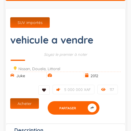
SUV importés
vehicule a vendre
Soyez le premier à noter
Nissan, Douala, Littoral
Juke
2012
5 000 000 XAF
117
Acheter
PARTAGER
Description