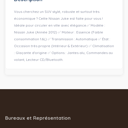
Vous cherchez un SUV stylé, robuste et surtout très
économique ? Cette Nissan Juke est faite pour vous !
Idéale pour circuler en ville avec élégance. ​✅ Modèle :
Nissan Juke (Année 2012) ✅ Moteur : Essence (Faible
consommation 1.6L) ✅ Transmission : Automatique ✅ État :
Occasion très propre (Intérieur & Extérieur) ✅ Climatisation
: Glaçante d'origine ✅ Options : Jantes alu, Commandes au
volant, Lecteur CD/Bluetooth.
Bureaux et Représentation