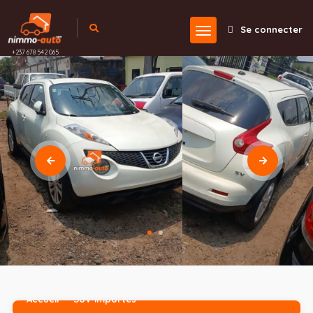
Se connecter
+237 678 542 065
Accueil
SUV importés