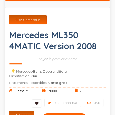
SUV Cameroun
Mercedes ML350
4MATIC Version 2008
Soyez le premier à noter
Mercedes-Benz, Douala, Littoral
Climatisation:
Oui
Documents disponibles:
Carte grise
Classe M
91000
2008
4 900 000 XAF
458