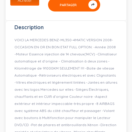
Acheter
PARTAGER
Description
VOICI LA MERCEDES BENZ-ML350-4MATIC VERSION 2008-
OCCASION EN OR EN BON ETAT FULL OPTION: -Année 2008
-Moteur Essence injection de 14 chevaux(14CV) -Climatiseur
automatique et d’origine - Climatisation à deux zones -
Kilométrage de 91000KM SEULEMENT !!!! -Boite de vitesse
Automatique -Rétroviseurs électriques et avec Clignotants
-Vitres électriques et légèrement tintées -Jantes en allures
avec les logos Mercedes sur elles -Sièges Électriques,
chauffants et en CUIR d’origine Couleur noire -Aspect
extérieur et intérieur impeccable-très propre -8 AIRBAGS
avec système ABS du côté chauffeur et passager -Volant
avec boutons à Multifonction pour manipuler le Lecteur
DVD/CD -Pot de phares et antibrouillards Xénon -Direction
assistée et régulateur de vitesse -Miroirs chauffants