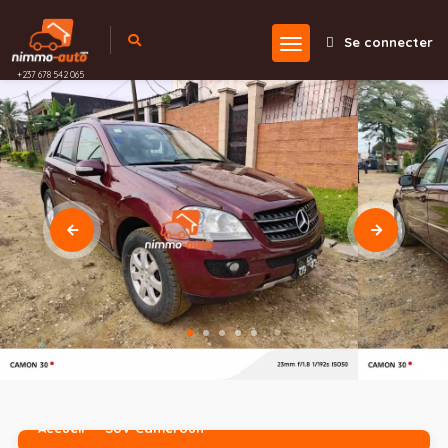
Se connecter
+237 678 542 065
Accueil
SUV Cameroun