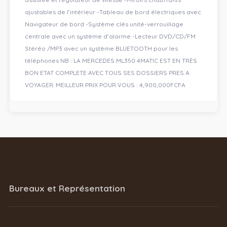
ajustables de l’intérieur -Tableau de bord électriques avec
Navigateur de bord -Système clés unité-verrouillage
centrale avec un système d’alarme -Lecteur DVD/CD/FM
Stéréo /MP3 avec un système BLUETOOTH pour les
téléphones NB : LA MERCEDES ML350 4MATIC EST EN TRÈS
BON ETAT COMPLETE AVEC TOUS SES DOSSIERS PRES A
VOYAGER. MEILLEUR PRIX POUR VOUS : 4,900,000FCFA
Bureaux et Représentation