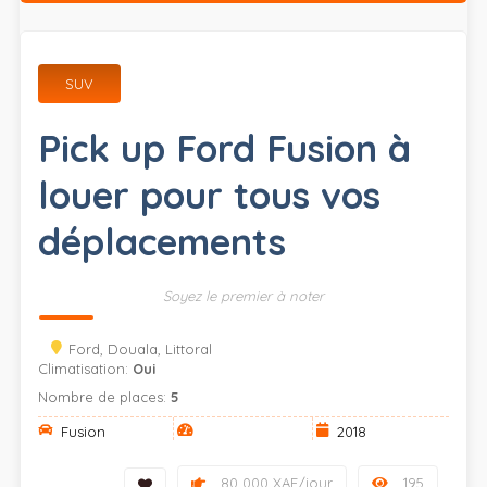
SUV
Pick up Ford Fusion à
louer pour tous vos
déplacements
Soyez le premier à noter
Ford, Douala, Littoral
Climatisation:
Oui
Nombre de places:
5
Fusion
2018
80 000 XAF/jour
195