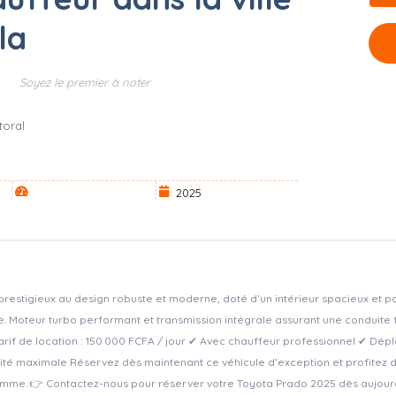
la
Soyez le premier à noter
toral
2025
restigieux au design robuste et moderne, doté d’un intérieur spacieux et 
e. Moteur turbo performant et transmission intégrale assurant une conduite f
arif de location : 150 000 FCFA / jour ✔ Avec chauffeur professionnel ✔ Dép
ité maximale Réservez dès maintenant ce véhicule d’exception et profitez 
me. 👉 Contactez-nous pour réserver votre Toyota Prado 2025 dès aujourd