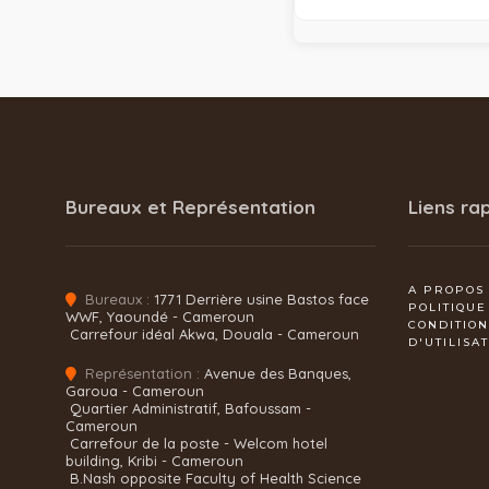
Bureaux et Représentation
Liens ra
A PROPOS
Bureaux :
1771 Derrière usine Bastos face
POLITIQUE
WWF, Yaoundé - Cameroun
CONDITIO
Carrefour idéal Akwa, Douala - Cameroun
D'UTILISA
Représentation :
Avenue des Banques,
Garoua - Cameroun
Quartier Administratif, Bafoussam -
Cameroun
Carrefour de la poste - Welcom hotel
building, Kribi - Cameroun
B.Nash opposite Faculty of Health Science