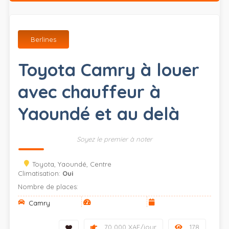
Berlines
Toyota Camry à louer
avec chauffeur à
Yaoundé et au delà
Soyez le premier à noter
Toyota, Yaoundé, Centre
Climatisation:
Oui
Nombre de places:
Camry
70 000 XAF/jour
178