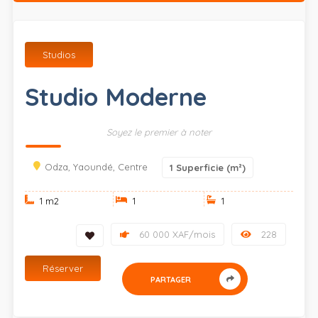
Studios
Studio Moderne
Soyez le premier à noter
Odza, Yaoundé, Centre
1
Superficie (m²)
1 m
2
1
1
60 000 XAF/mois
228
Réserver
PARTAGER