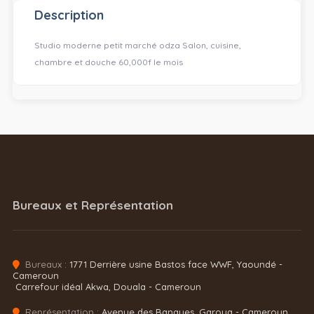
Description
Studio moderne petit marché odza Salon, cuisine,
chambre et douche 60,000f le mois
Bureaux et Représentation
Bureaux :
1771 Derrière usine Bastos face WWF, Yaoundé -
Cameroun
Carrefour idéal Akwa, Douala - Cameroun
Représentation :
Avenue des Banques, Garoua - Cameroun