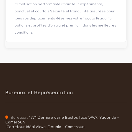
Climatisation performante Chauffeur expérimenté,
ponctuel et courtois Sécurité et tranquillité assurées pour
tous vos déplacements Réservez votre Toyota Prado Full
options et profitez d’un trajet premium dans les meilleures
conditions.
Bureaux et Représentation
Bureaux :
1771 Derrière usine Bastos face WWF, Yaoundé -
Cameroun
Carrefour idéal Akwa, Douala - Cameroun