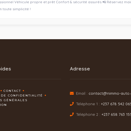
ssionnel Véhicule propre et prêt Confort & sécurité assurés 📲 Réservez main
toute simplicité !
pides
Adresse
CONTACT
Email :
contact@nimmo-auto
 DE CONFIDENTIALITÉ
NS GÉNÉRALES
Téléphone 1 :
+237 678 542 06
TION
Téléphone 2 :
+237 658 763 15