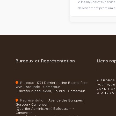
✔ Inclus Chauffeur profe
déplacement premium en 
Bureaux et Représentation
Liens ra
A PROPOS
Bureaux :
1771 Derrière usine Bastos face
POLITIQUE
WWF, Yaoundé - Cameroun
CONDITIO
Carrefour idéal Akwa, Douala - Cameroun
D'UTILISA
Représentation :
Avenue des Banques,
Garoua - Cameroun
Quartier Administratif, Bafoussam -
Cameroun