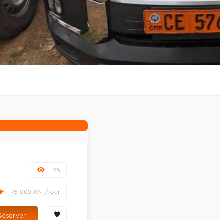
155
75 000 XAF/jour
Réserver