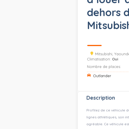
dehors 
Mitsubis
Mitsubishi, Yaound
Climatisation:
Oui
Nombre de places:
Outlander
Description
Profitez de ce véhicule 
lignes athlétiques, son in
agréable. Ce véhicule es