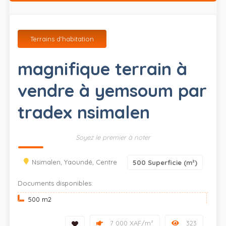
Terrains d'habitation
magnifique terrain à
vendre à yemsoum par
tradex nsimalen
Soyez le premier à noter
Nsimalen, Yaoundé, Centre
500
Superficie (m²)
Documents disponibles:
500 m
2
7 000 XAF/m²
323