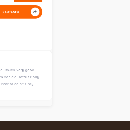
PARTAGER
nal issues, very good
om Vehicle Details Body
Interior color: Gray