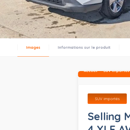
Images
Informations sur le produit
Accueil
SUV importés
SUV importés
Selling
4 XLE 