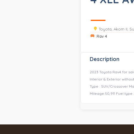
Toyota, Akom II, S
Rav 4
Description
2023 Toyota Rav4 for sale
Interior & Exterior with
Type : SUV/Crossover Mak
Mileage:50,911 Fuel type 