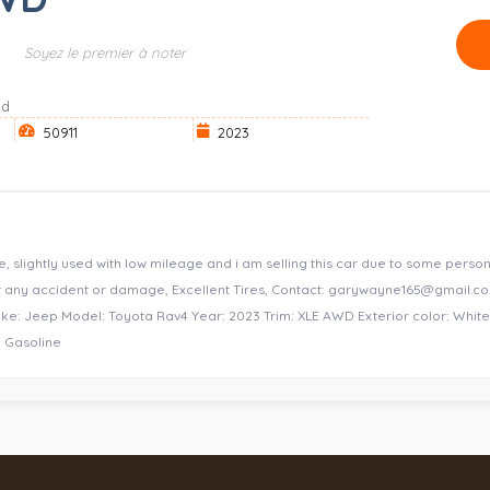
Soyez le premier à noter
ud
50911
2023
, slightly used with low mileage and i am selling this car due to some perso
out any accident or damage, Excellent Tires, Contact: garywayne165@gmail.c
e: Jeep Model: Toyota Rav4 Year: 2023 Trim: XLE AWD Exterior color: White 
: Gasoline