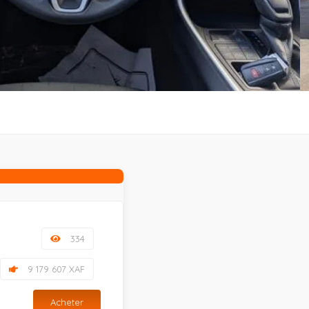
334
9 179 607 XAF
Acheter