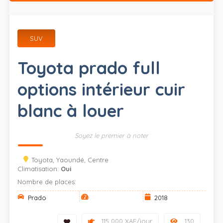
SUV
Toyota prado full
options intérieur cuir
blanc à louer
Soyez le premier à noter
Toyota, Yaoundé, Centre
Climatisation:
Oui
Nombre de places:
Prado
2018
115 000 XAF/jour
130