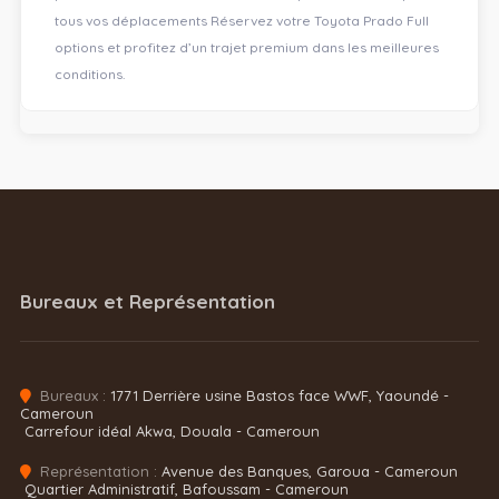
tous vos déplacements Réservez votre Toyota Prado Full
options et profitez d’un trajet premium dans les meilleures
conditions.
Bureaux et Représentation
Bureaux :
1771 Derrière usine Bastos face WWF, Yaoundé -
Cameroun
Carrefour idéal Akwa, Douala - Cameroun
Représentation :
Avenue des Banques, Garoua - Cameroun
Quartier Administratif, Bafoussam - Cameroun