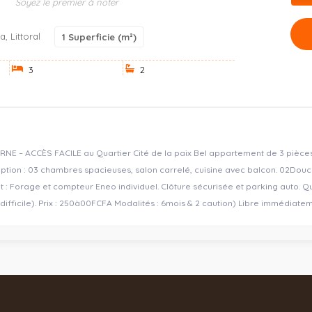
Soyez le premier à noter
, Littoral
1
Superficie (m²)
3
2
 – ACCÈS FACILE au Quartier Cité de la paix Bel appartement de 3 pièces
cription : 03 chambres spacieuses, salon carrelé, cuisine avec balcon. 02​Do
t : Forage et compteur Eneo individuel. Clôture sécurisée et parking auto. Q
difficile). ​ Prix : 250à00FCFA Modalités : 6mois & 2 caution) Libre immédiate