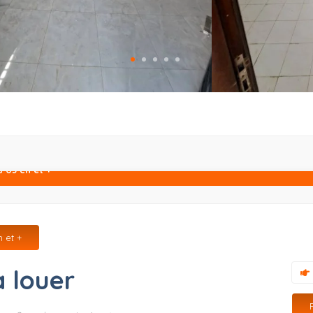
 03 ch et +
 et +
 louer