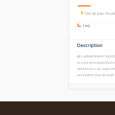
Cité de paix, Douala
1 m
2
Description
BEL APPARTEMENT MODERNE
la route principale. ​Des
aérées. ​Les + du logemen
accessible (pas de piste 