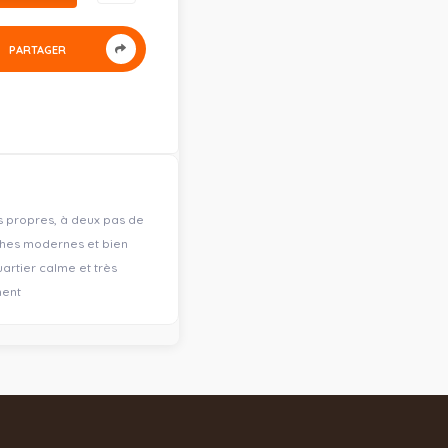
PARTAGER
 propres, à deux pas de
uches modernes et bien
uartier calme et très
ment