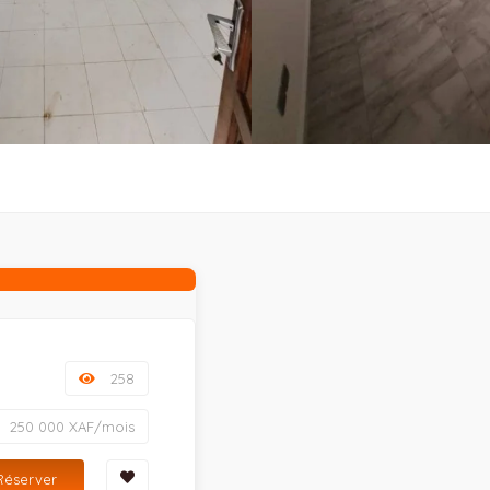
258
250 000 XAF/mois
Réserver