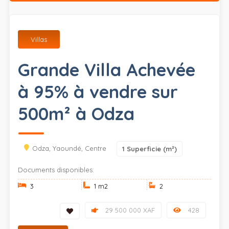
Villas
Grande Villa Achevée
à 95% à vendre sur
500m² à Odza
Odza, Yaoundé, Centre
1
Superficie (m²)
Documents disponibles:
3
1 m
2
2
29 500 000 XAF
428