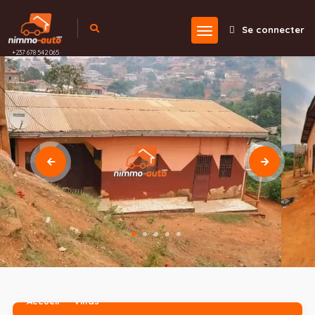
Se connecter
+237 678 542 065
Accueil
Villas