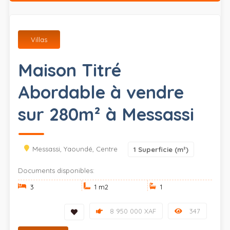
Villas
Maison Titré
Abordable à vendre
sur 280m² à Messassi
Messassi, Yaoundé, Centre
1
Superficie (m²)
Documents disponibles:
3
1 m
2
1
8 950 000 XAF
347