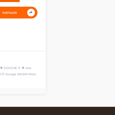
PARTAGER
 🌟 DOUCHE 🚿 🌟 Une
 💦💦 forage 24h24h Moto