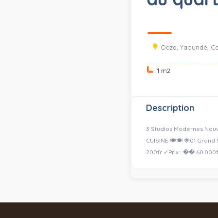
Odza, Yaoundé, Ce
1 m
2
Description
3 Studios Modernes Nouv
CUISINE 🍽️🍽️ 🌟01 Gran
200fr ✓Prix : �� 60.000