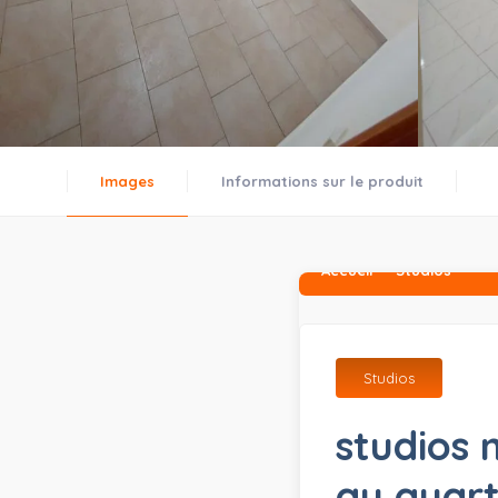
Images
Informations sur le produit
Accueil
Studios
Studios
studios 
au quar