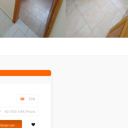
308
60 000 XAF/mois
Réserver