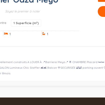
Soyez le premier à noter
ntre
1
Superficie (m²)
1
1
ellement construits A LOUER À 📍Barriere Meyo📍 🌟 CHAMBRE Placard 🛏️🛏️
d SALON Lumineux Chic Staffer 🛋️🛋️ Balcon 🌹SECURISÉE 🔐🔐 parking ouvert
fr 8mois