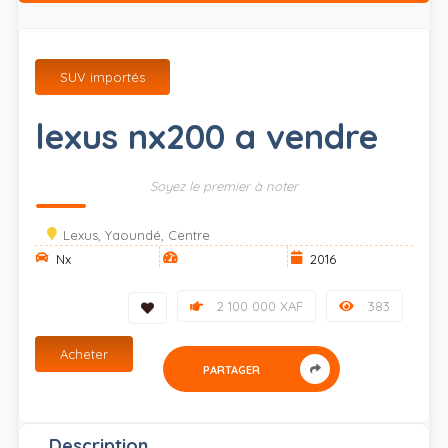
SUV importés
lexus nx200 a vendre
Soyez le premier à noter
Lexus, Yaoundé, Centre
Nx
2016
2 100 000 XAF
383
Acheter
PARTAGER
Description