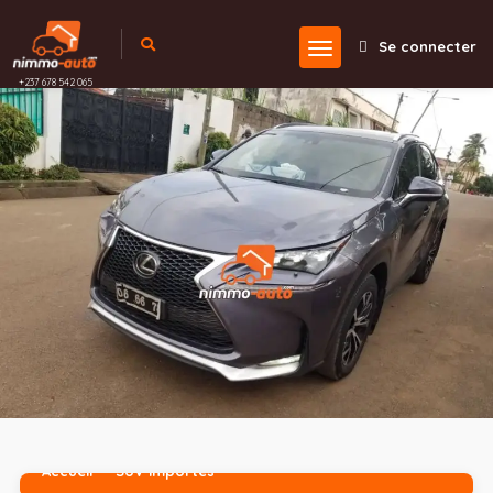
Se connecter
+237 678 542 065
Accueil
SUV importés