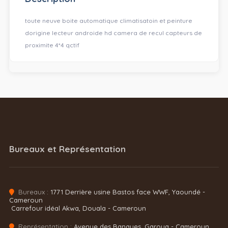
toute neuve boite automatique climatisatoin et peinture
dorigine lecteur androide hd camera de recul capteurs de
proximite 4*4 qctif
Bureaux et Représentation
Bureaux :
1771 Derrière usine Bastos face WWF, Yaoundé -
Cameroun
Carrefour idéal Akwa, Douala - Cameroun
Représentation :
Avenue des Banques, Garoua - Cameroun