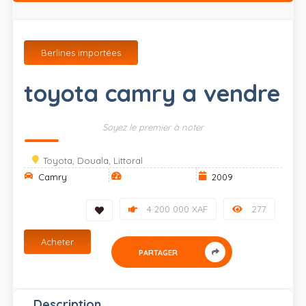
Berlines importées
toyota camry a vendre
Soyez le premier à noter
Toyota, Douala, Littoral
Camry
2009
4 200 000 XAF
277
Acheter
PARTAGER
Description