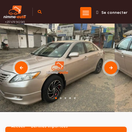
Se connecter
+237 678 542 065
Accueil
Berlines importées