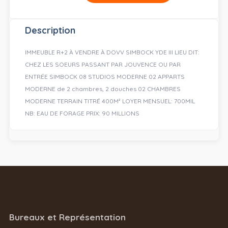
Description
IMMEUBLE R+2 À VENDRE À DOVV SIMBOCK YDE III LIEU DIT:
CHEZ LES SOEURS PASSANT PAR JOUVENCE OU PAR
ENTRÉE SIMBOCK 08 STUDIOS MODERNE 02 APPARTS
MODERNE de 2 chambres, 2 douches 02 CHAMBRES
MODERNE TERRAIN TITRÉ 400M² LOYER MENSUEL: 700MIL
NB: EAU DE FORAGE PRIX: 90 MILLIONS
Bureaux et Représentation