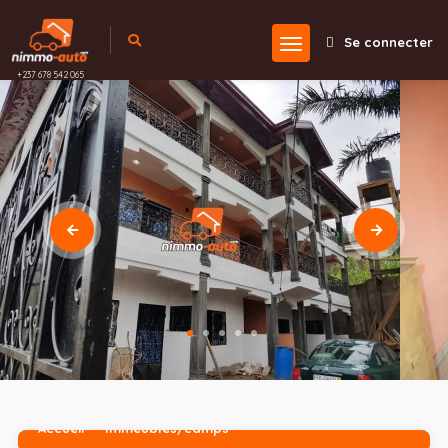
Se connecter
+237 678 542 065
Accueil
Immeubles/camps