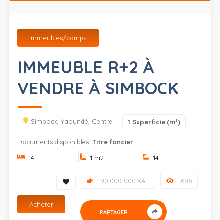
Immeubles/camps
IMMEUBLE R+2 À
VENDRE À SIMBOCK
Simbock, Yaoundé, Centre
1
Superficie (m²)
Documents disponibles:
Titre foncier
14
1 m
2
14
90 000 000 XAF
686
Acheter
PARTAGER