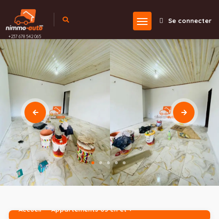
Se connecter
+237 678 542 065
Accueil
Appartements 03 ch et +