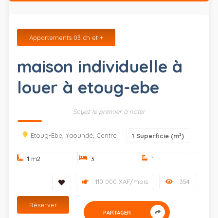
Appartements 03 ch et +
maison individuelle à
louer à etoug-ebe
Soyez le premier à noter
Etoug-Ebe, Yaoundé, Centre
1
Superficie (m²)
1 m
2
3
1
110 000 XAF/mois
354
Réserver
PARTAGER