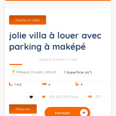
Duplex et villas
jolie villa à louer avec
parking à maképé
Soyez le premier à noter
Makepè, Douala, Littoral
1
Superficie (m²)
1 m
2
6
4
450 000 XAF/mois
373
Réserver
PARTAGER