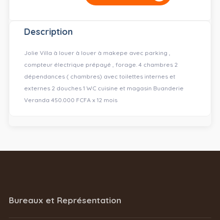
Description
Jolie Villa à louer à louer à makepe avec parking ,
compteur électrique prépayé , forage. 4 chambres 2
dépendances ( chambres) avec toilettes internes et
externes 2 douches 1 WC cuisine et magasin Buanderie
Veranda 450.000 FCFA x 12 mois
Bureaux et Représentation