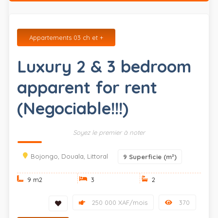
Appartements 03 ch et +
Luxury 2 & 3 bedroom
apparent for rent
(Negociable!!!)
Soyez le premier à noter
Bojongo, Douala, Littoral
9
Superficie (m²)
9 m
2
3
2
250 000 XAF/mois
370