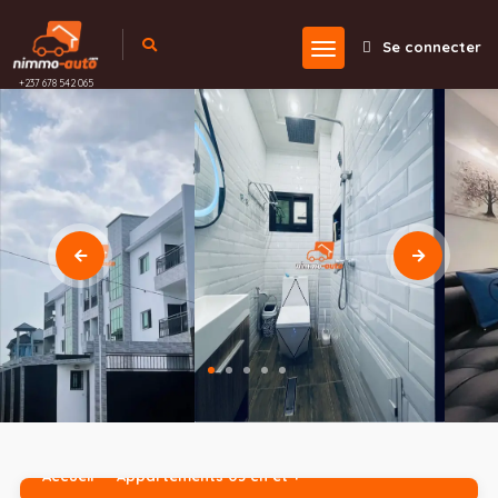
Se connecter
+237 678 542 065
Accueil
Appartements 03 ch et +