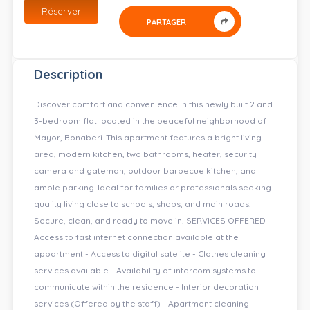
Réserver
PARTAGER
Description
Discover comfort and convenience in this newly built 2 and
3-bedroom flat located in the peaceful neighborhood of
Mayor, Bonaberi. This apartment features a bright living
area, modern kitchen, two bathrooms, heater, security
camera and gateman, outdoor barbecue kitchen, and
ample parking. Ideal for families or professionals seeking
quality living close to schools, shops, and main roads.
Secure, clean, and ready to move in! SERVICES OFFERED -
Access to fast internet connection available at the
appartment - Access to digital satelite - Clothes cleaning
services available - Availability of intercom systems to
communicate within the residence - Interior decoration
services (Offered by the staff) - Apartment cleaning