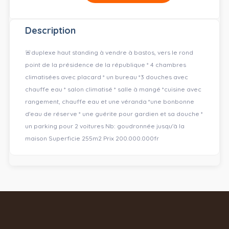
Description
🚨duplexe haut standing à vendre à bastos, vers le rond
point de la présidence de la république * 4 chambres
climatisées avec placard * un bureau *3 douches avec
chauffe eau * salon climatisé * salle à mangé *cuisine avec
rangement, chauffe eau et une véranda *une bonbonne
d'eau de réserve * une guérite pour gardien et sa douche *
un parking pour 2 voitures Nb: goudronnée jusqu'à la
maison Superficie 255m2 Prix 200.000.000fr