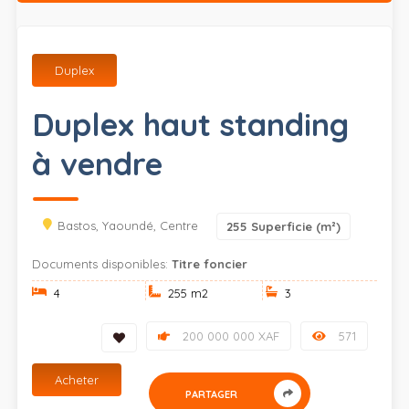
Duplex
Duplex haut standing
à vendre
Bastos, Yaoundé, Centre
255
Superficie (m²)
Documents disponibles:
Titre foncier
4
255 m
2
3
200 000 000 XAF
571
Acheter
PARTAGER