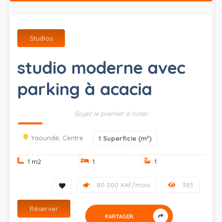
Studios
studio moderne avec
parking à acacia
Soyez le premier à noter
Yaoundé, Centre
1
Superficie (m²)
1 m
2
1
1
80 000 XAF/mois
383
Réserver
PARTAGER