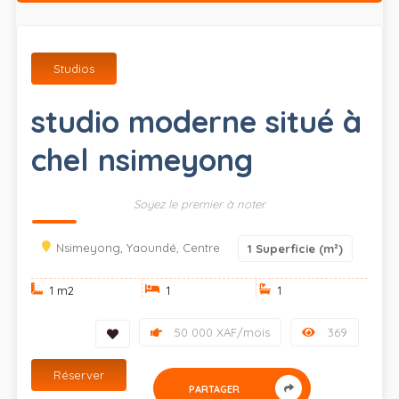
Studios
studio moderne situé à
chel nsimeyong
Soyez le premier à noter
Nsimeyong, Yaoundé, Centre
1
Superficie (m²)
1 m
2
1
1
50 000 XAF/mois
369
Réserver
PARTAGER