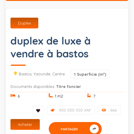
Duplex
duplex de luxe à
vendre à bastos
Bastos, Yaoundé, Centre
1
Superficie (m²)
Documents disponibles:
Titre foncier
6
1 m
2
7
900 000 000 XAF
666
Acheter
PARTAGER