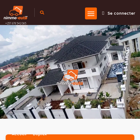
Se connecter
+237 678 542 065
Accueil
Duplex