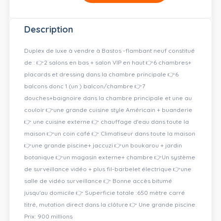
Description
Duplex de luxe à vendre à Bastos -flambant neuf constitué
de : 👉2 salons en bas + salon VIP en haut 👉6 chambres+
placards et dressing dans la chambre principale 👉6
balcons donc 1 (un ) balcon/chambre 👉7
douches+baignoire dans la chambre principale et une au
couloir 👉une grande cuisine style Américain + buanderie
👉 une cuisine externe 👉 chauffage d'eau dans toute la
maison 👉un coin café 👉 Climatiseur dans toute la maison
👉une grande piscine+ jaccuzi 👉un boukarou + jardin
botanique 👉un magasin externe+ chambre 👉Un système
de surveillance vidéo + plus fil-barbelet électrique 👉une
salle de vidéo surveillance 👉 Bonne accès bitumé
jusqu'au domicile 👉 Superficie totale :650 mètre carré
titré, mutation direct dans la clôture 👉 Une grande piscine.
Prix: 900 millions