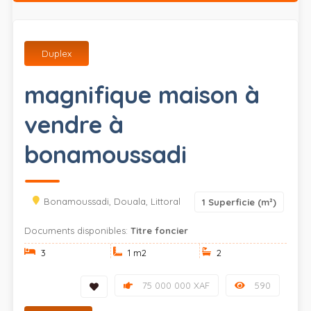
Duplex
magnifique maison à
vendre à
bonamoussadi
Bonamoussadi, Douala, Littoral
1
Superficie (m²)
Documents disponibles:
Titre foncier
3
1 m
2
2
75 000 000 XAF
590