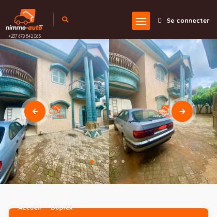
Se connecter
+237 678 542 065
Accueil
Duplex