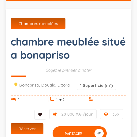
Chambres meublées
chambre meublée situé
a bonapriso
Soyez le premier à noter
Bonapriso, Douala, Littoral
1
Superficie (m²)
1
1 m
2
1
20 000 XAF/jour
359
Réserver
PARTAGER