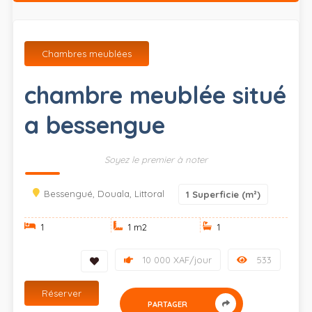
Chambres meublées
chambre meublée situé
a bessengue
Soyez le premier à noter
Bessengué, Douala, Littoral
1
Superficie (m²)
1
1 m
2
1
10 000 XAF/jour
533
Réserver
PARTAGER