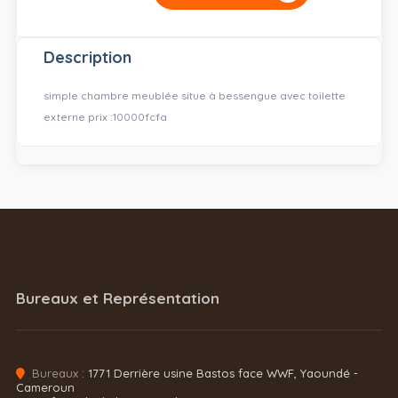
Description
simple chambre meublée situe à bessengue avec toilette
externe prix :10000fcfa
Bureaux et Représentation
Bureaux :
1771 Derrière usine Bastos face WWF, Yaoundé -
Cameroun