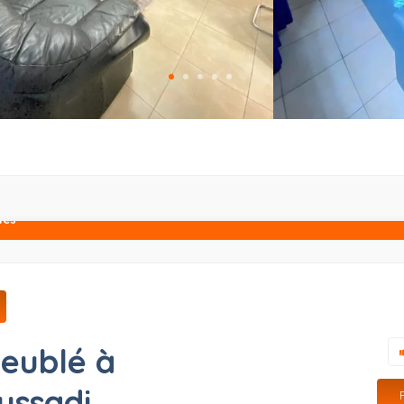
lés
meublé à
ssadi