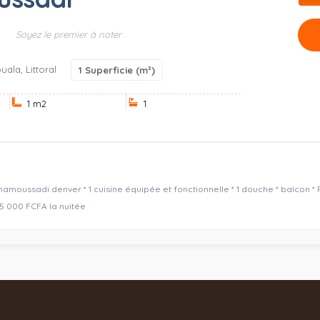
Soyez le premier à noter
ala, Littoral
1
Superficie (m²)
1 m
2
1
namoussadi denver * 1 cuisine équipée et fonctionnelle * 1 douche * balcon *
25 000 FCFA la nuitée