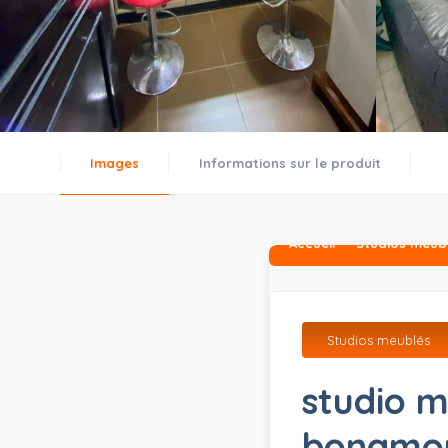
Images
Informations sur le produit
Accueil
Studios meub
Studios meublés
studio 
bonamou