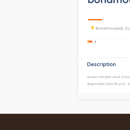
Bonamoussadi, Dou
1
Description
studio meublé situé à bo
disponible 24h/24 prix : 