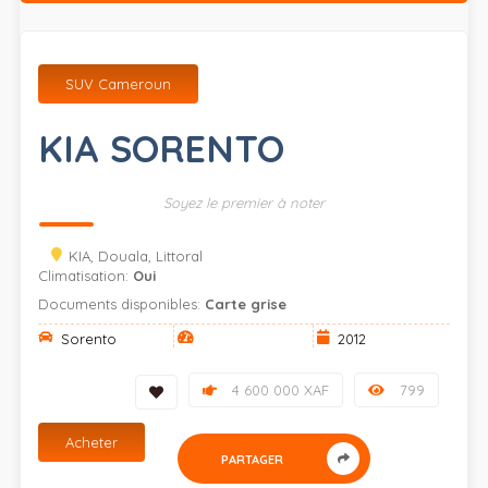
SUV Cameroun
KIA SORENTO
Soyez le premier à noter
KIA, Douala, Littoral
Climatisation:
Oui
Documents disponibles:
Carte grise
Sorento
2012
4 600 000 XAF
799
Acheter
PARTAGER