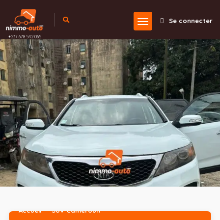
Se connecter
+237 678 542 065
Accueil
SUV Cameroun