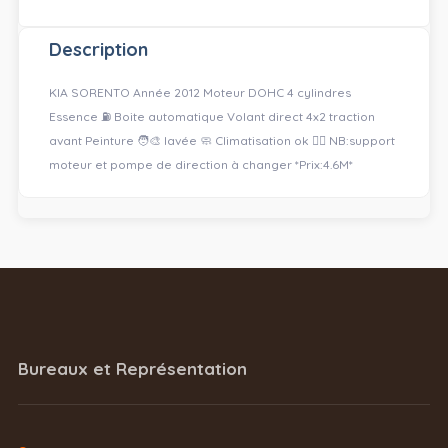
Description
KIA SORENTO Année 2012 Moteur DOHC 4 cylindres
Essence ⛽️ Boite automatique Volant direct 4x2 traction
avant Peinture 🧑‍🎨 lavée 🧼 Climatisation ok 👌🏿 NB:support
moteur et pompe de direction à changer *Prix:4.6M*
Bureaux et Représentation