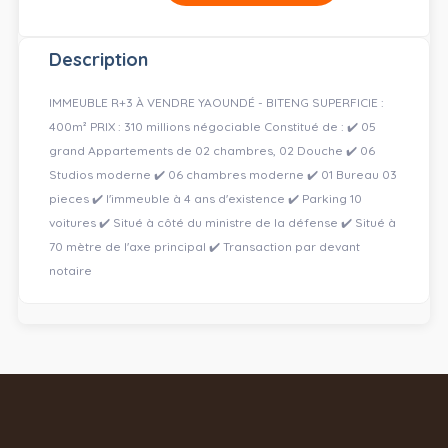
Description
IMMEUBLE R+3 À VENDRE YAOUNDÉ - BITENG SUPERFICIE :
400m² PRIX : 310 millions négociable Constitué de : ✔️ 05
grand Appartements de 02 chambres, 02 Douche ✔️ 06
Studios moderne ✔️ 06 chambres moderne ✔️ 01 Bureau 03
pieces ✔️ l'immeuble à 4 ans d'existence ✔️ Parking 10
voitures ✔️ Situé à côté du ministre de la défense ✔️ Situé à
70 mètre de l'axe principal ✔️ Transaction par devant
notaire