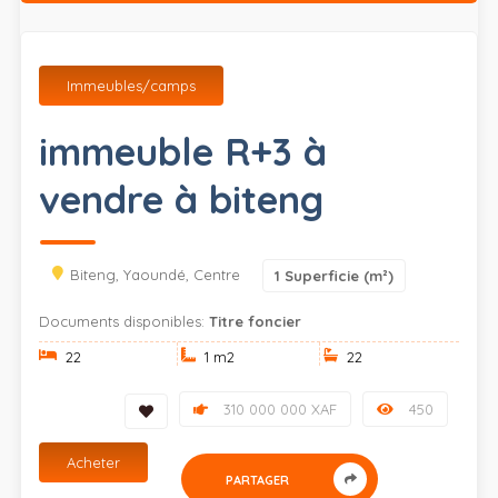
Immeubles/camps
immeuble R+3 à
vendre à biteng
Biteng, Yaoundé, Centre
1
Superficie (m²)
Documents disponibles:
Titre foncier
22
1 m
2
22
310 000 000 XAF
450
Acheter
PARTAGER