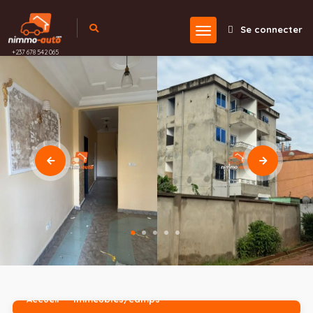
Se connecter
+237 678 542 065
Accueil
Immeubles/camps