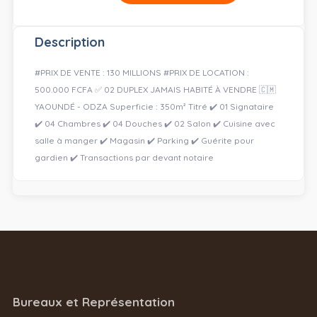
Description
#PRIX DE VENTE : 130 MILLIONS #PRIX DE LOCATION :
500.000 FCFA ✅ 02 DUPLEX JAMAIS HABITÉ À VENDRE 🇨🇲
YAOUNDÉ - ODZA Superficie : 350m² Titré ✔️ 01 Signataire
✔️ 04 Chambres ✔️ 04 Douches ✔️ 02 Salon ✔️ Cuisine avec
salle à manger ✔️ Magasin ✔️ Parking ✔️ Guérite pour
gardien ✔️ Transactions par devant notaire
Bureaux et Représentation