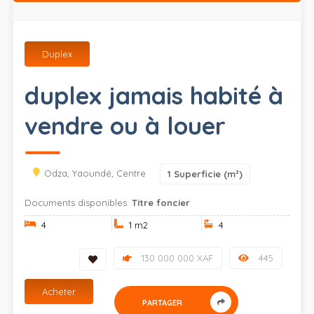
Duplex
duplex jamais habité à
vendre ou à louer
Odza, Yaoundé, Centre
1
Superficie (m²)
Documents disponibles:
Titre foncier
4
1 m
2
4
130 000 000 XAF
445
Acheter
PARTAGER