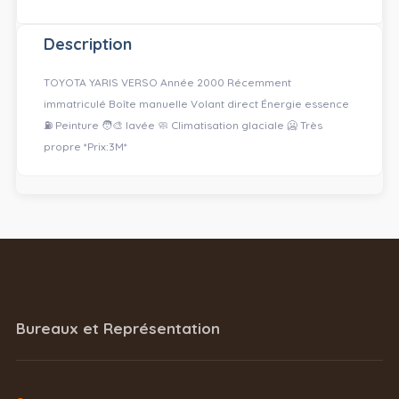
Description
TOYOTA YARIS VERSO Année 2000 Récemment
immatriculé Boîte manuelle Volant direct Énergie essence
⛽️ Peinture 🧑‍🎨 lavée 🧼 Climatisation glaciale 🥶 Très
propre *Prix:3M*
Bureaux et Représentation