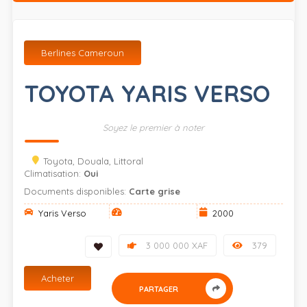
Berlines Cameroun
TOYOTA YARIS VERSO
Soyez le premier à noter
Toyota, Douala, Littoral
Climatisation:
Oui
Documents disponibles:
Carte grise
Yaris Verso
2000
3 000 000 XAF
379
Acheter
PARTAGER