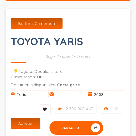
Berlines Cameroun
TOYOTA YARIS
Soyez le premier à noter
Toyota, Douala, Littoral
Climatisation:
Oui
Documents disponibles:
Carte grise
Yaris
2008
2 700 000 XAF
401
Acheter
PARTAGER