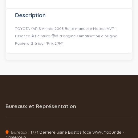
Description
TOYOTA YARIS Année 2008 Boite manuelle Moteur VVT-i
Essence ⛽️ Peinture 🧑‍🎨 d’origine Climatisation d’origine
Papiers 📄 à jour *Prix:2.7M*
Bureaux et Représentation
Bureaux :
1771 Derrière usine Bastos face WWF, Yaoundé -
Cameroun