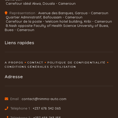
Carrefour idéal Akwa, Douala - Cameroun
Représentation :
Avenue des Banques, Garoua - Cameroun
Quartier Administratif, Bafoussam - Cameroun
Carrefour de la poste - Welcom hotel building, Kribi - Cameroun
B.Nash opposite Faculty of Health Science University of Buea,
Buea - Cameroun
Liens rapides
A PROPOS
CONTACT
POLITIQUE DE CONFIDENTIALITÉ
CONDITIONS GÉNÉRALES D'UTILISATION
Adresse
Email :
contact@nimmo-auto.com
Téléphone 1 :
+237 678 542 065
Téléphone 2 :
+237 658 763 155