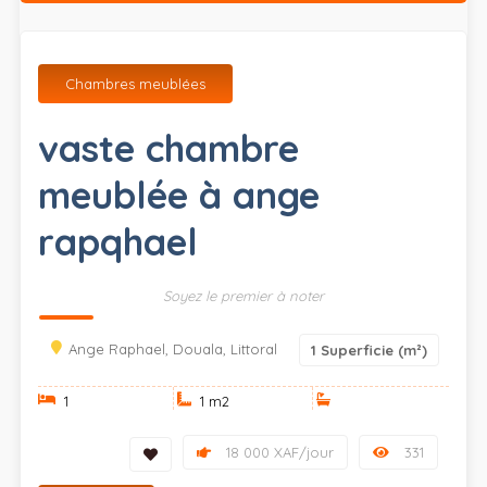
Chambres meublées
vaste chambre
meublée à ange
rapqhael
Soyez le premier à noter
Ange Raphael, Douala, Littoral
1
Superficie (m²)
1
1 m
2
18 000 XAF/jour
331