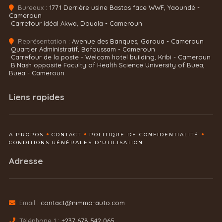
Bureaux :
1771 Derrière usine Bastos face WWF, Yaoundé -
Cameroun
Carrefour idéal Akwa, Douala - Cameroun
Représentation :
Avenue des Banques, Garoua - Cameroun
Quartier Administratif, Bafoussam - Cameroun
Carrefour de la poste - Welcom hotel building, Kribi - Cameroun
B.Nash opposite Faculty of Health Science University of Buea,
Buea - Cameroun
Liens rapides
A PROPOS
CONTACT
POLITIQUE DE CONFIDENTIALITÉ
CONDITIONS GÉNÉRALES D'UTILISATION
Adresse
Email :
contact@nimmo-auto.com
Téléphone 1 :
+237 678 542 065